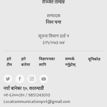
रञ्जित तामाङ
सम्पादक
निरन पन्त
सूचना विभाग दर्ता न
३२५/०७३-७४
हाम्रो
हाम्रो
विज्ञापनका
सम्पर्क
यूनिकोड
टीम
बारेमा
लागि
गर्नुहोस्
नयाँ बानेश्वर १०, काठमाडौं
०१-६२००८१० / 9851243010
Localcommunicationpvt@gmail.com