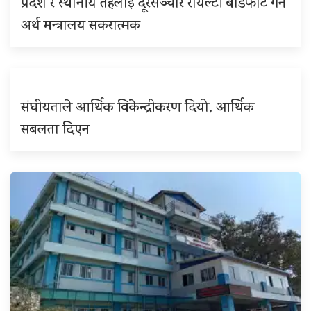
प्रदेश र स्थानीय तहलाई दूरसञ्चार रोयल्टी बाँडफाँट गर्न
अर्थ मन्त्रालय सकरात्मक
संघीयताले आर्थिक विकेन्द्रीकरण दियो, आर्थिक
सबलता दिएन