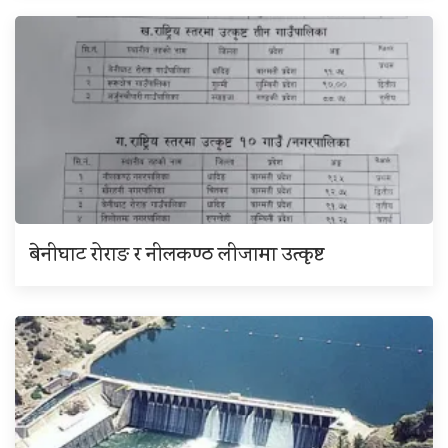
बेनीघाट रोराङ र नीलकण्ठ लीजामा उत्कृष्ट