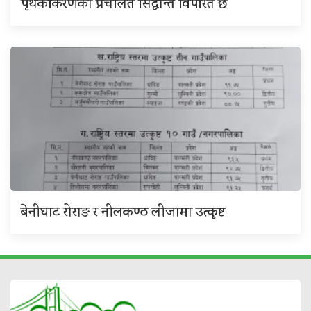
पृथकीकरणको प्रचलित सिद्धान्त विपरित छ
बेनीघाट रोराङ र नीलकण्ठ लीजामा उत्कृष्ट