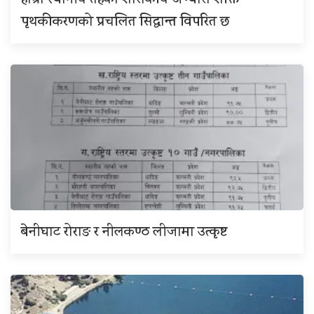
हाम्रो स्थानीय तहको शासकीय अभ्यास शक्ति
पृथकीकरणको प्रचलित सिद्धान्त विपरित छ
बेनीघाट रोराङ र नीलकण्ठ लीजामा उत्कृष्ट