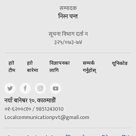
सम्पादक
निरन पन्त
सूचना विभाग दर्ता न
३२५/०७३-७४
हाम्रो
हाम्रो
विज्ञापनका
सम्पर्क
यूनिकोड
टीम
बारेमा
लागि
गर्नुहोस्
नयाँ बानेश्वर १०, काठमाडौं
०१-६२००८१० / 9851243010
Localcommunicationpvt@gmail.com