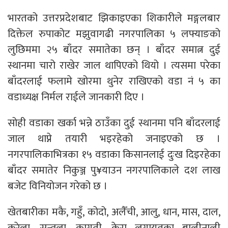
भारतको उत्तरप्रदेशबाट झिकाइएका शिकारीले मङ्गलबार
दिक्तेल रुपाकोट मझुवागढी नगरपालिका ५ लफ्याङको
लुछिममा २५ बाँदर समातेका छन् । बाँदर समात्न दुई
स्थानमा चारो राखेर जाल थापिएको थियो । त्यसमा परेका
बाँदरलाई फलामे खोरमा थुनेर राखिएको वडा नं ५ का
वडाध्यक्ष निर्मल राईले जानकारी दिए ।
सोही वडाका खर्का भन्ने ठाउँका दुई स्थानमा पनि बाँदरलाई
जाल थाप्ने तयारी भइरहेको जनाइएको छ ।
नगरपालिकाभित्रका १५ वडाका किसानलाई दुःख दिइरहेका
बाँदर समातेर निकुञ्ज पु¥याउन नगरपालिकाले दश लाख
बजेट विनियोजन गरेको छ ।
खेतबारीका मकै, गहुँ, कोदो, अलैँची, आलु, धान, मास, दाल,
करेला, सुन्तला, कागती, केरा लगायतका बालीनाली