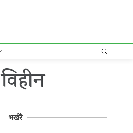
 विहीन
भर्खरै