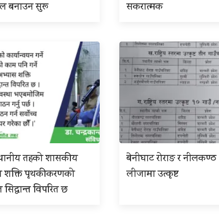
इल बनाउन सुरू
सकरात्मक
 स्थानीय तहको शासकीय
बेनीघाट रोराङ र नीलकण्ठ
स शक्ति पृथकीकरणको
लीजामा उत्कृष्ट
त सिद्धान्त विपरित छ