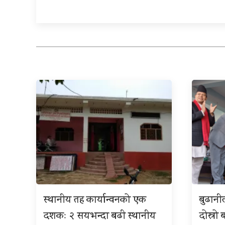
स्थानीय तह कार्यान्वनको एक
बुढान
दशकः २ सयभन्दा बढी स्थानीय
दोस्रो 