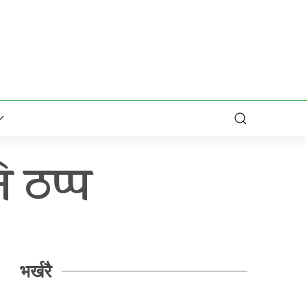
 ठप्प
भर्खरै