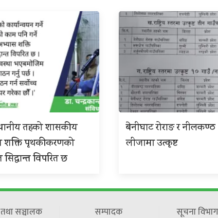
 स्थानीय तहको शासकीय
बेनीघाट रोराङ र नीलकण्ठ
स शक्ति पृथकीकरणको
लीजामा उत्कृष्ट
त सिद्धान्त विपरित छ
ष तथा सञ्चालक
सम्पादक
सूचना विभाग 