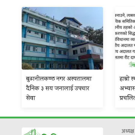
बुढानीलकण्ठ नगर अस्पतालमा
हाम्रो
दैनिक ३ सय जनालाई उपचार
अभ्या
सेवा
प्रचलि
अध्यक्