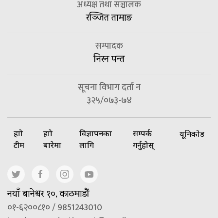
अध्यक्ष तथा सञ्चालक
रञ्जित तामाङ
सम्पादक
निरन पन्त
सूचना विभाग दर्ता न
३२५/०७३-७४
हाम्रो
हाम्रो
विज्ञापनका
सम्पर्क
यूनिकोड
टीम
बारेमा
लागि
गर्नुहोस्
नयाँ बानेश्वर १०, काठमाडौं
०१-६२००८१० / 9851243010