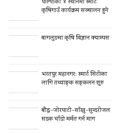
पाल्पाका ४ स्थानमा स्मार्ट
कृषिगाउँ कार्यक्रम सञ्चालन हुने
बागलुङमा कृषि विज्ञान क्याम्पस
भरतपुर महानगरः स्मार्ट सिटीका
लागि तथ्याङ्क सङ्कलन शुरु
बौद्ध–जोरपाटी–साँखु–सुन्दरीजल
सडक चाँडो मर्मत गर्न माग