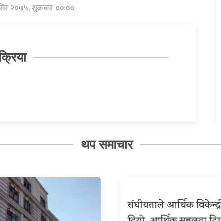
ंसिर २०७५, शुक्रबार ००:००
क्रिया
थप समाचार
संघीयताले आर्थिक विकेन्द