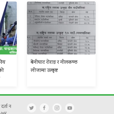
कीय
बेनीघाट रोराङ र नीलकण्ठ
को
लीजामा उत्कृष्ट
छ
दर्ता न
-७४