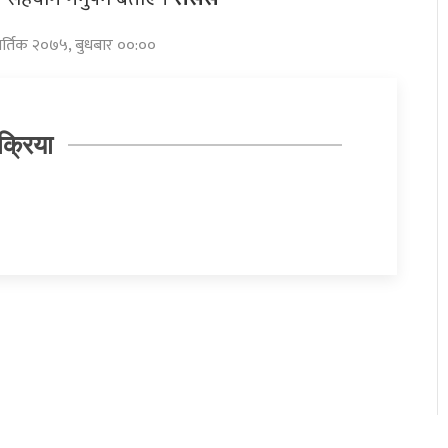
ार्तिक २०७५, बुधबार ००:००
क्रिया