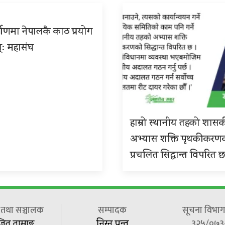
्माणमा नेपालकै काठ प्रयोग
्ः महासंघ
हाम्रो स्थानीय तहको शास
अभ्यास शक्ति पृथकीकरण
प्रचलित सिद्धान्त विपरित 
ष तथा सञ्चालक
सम्पादक
सूचना विभाग 
३२५/०७३
जित तामाङ
निरन पन्त