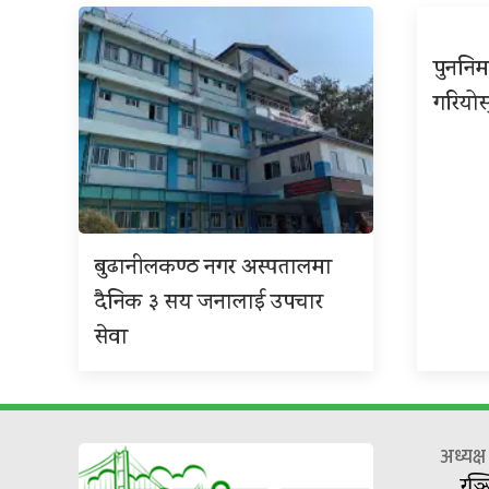
पुननिर
गरियोस
बुढानीलकण्ठ नगर अस्पतालमा
दैनिक ३ सय जनालाई उपचार
सेवा
अध्यक्
रञ्