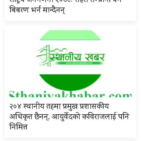
राष्ट्रिय जनगणना २०७८ः सहरी सम्भ्रान्त वर्ग
बिबरण भर्न मान्दैनन्
२०४ स्थानीय तहमा प्रमुख प्रशासकीय
अधिकृत छैनन्, आयुर्वेदको कविराजलाई पनि
निमित्त