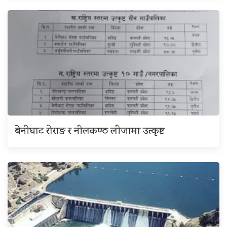
बेनीघाट रोराङ र नीलकण्ठ लीजामा उत्कृष्ट