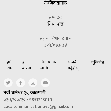
रञ्जित तामाङ
सम्पादक
निरन पन्त
सूचना विभाग दर्ता न
३२५/०७३-७४
हाम्रो
हाम्रो
विज्ञापनका
सम्पर्क
यूनिकोड
टीम
बारेमा
लागि
गर्नुहोस्
नयाँ बानेश्वर १०, काठमाडौं
०१-६२००८१० / 9851243010
Localcommunicationpvt@gmail.com