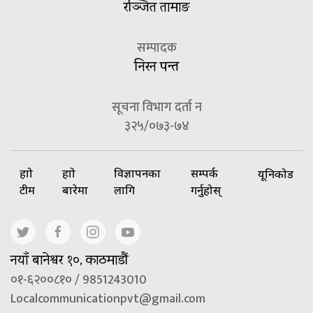
रञ्जित तामाङ
सम्पादक
निरन पन्त
सूचना विभाग दर्ता न
३२५/०७३-७४
हाम्रो
हाम्रो
विज्ञापनका
सम्पर्क
यूनिकोड
टीम
बारेमा
लागि
गर्नुहोस्
नयाँ बानेश्वर १०, काठमाडौं
०१-६२००८१० / 9851243010
Localcommunicationpvt@gmail.com