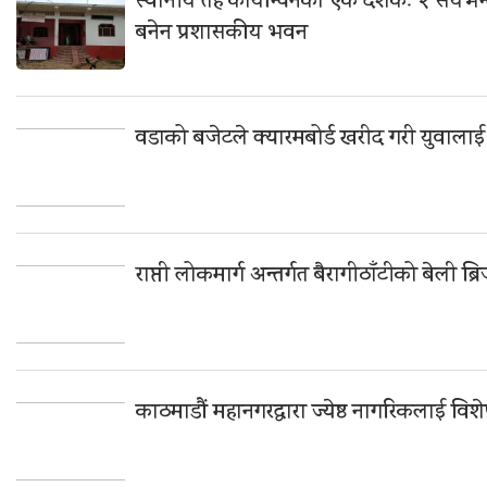
स्थानीय तह कार्यान्वनको एक दशकः २ सयभन्
बनेन प्रशासकीय भवन
वडाको बजेटले क्यारमबोर्ड खरीद गरी युवाला
राप्ती लोकमार्ग अन्तर्गत बैरागीठाँटीको बेली ब्र
काठमाडौं महानगरद्वारा ज्येष्ठ नागरिकलाई विश