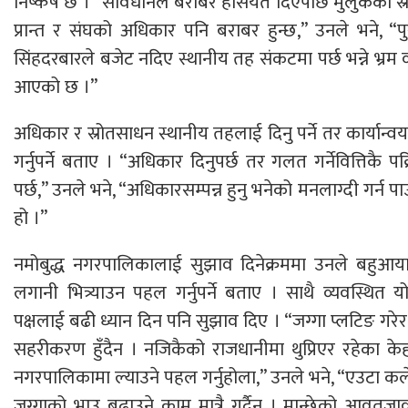
निर्ष्कष छ । “संविधानले बराबर हैसियत दिएपछि मुलुकको स
प्रान्त र संघको अधिकार पनि बराबर हुन्छ,” उनले भने, 
सिंहदरबारले बजेट नदिए स्थानीय तह संकटमा पर्छ भन्ने भ्रम व्या
आएको छ ।”
अधिकार र स्रोतसाधन स्थानीय तहलाई दिनु पर्ने तर कार्यान्वय
गर्नुपर्ने बताए । “अधिकार दिनुपर्छ तर गलत गर्नेवित्तिकै पक्र
पर्छ,” उनले भने, “अधिकारसम्पन्न हुनु भनेको मनलाग्दी गर्न पाउ
हो ।”
नमोबुद्ध नगरपालिकालाई सुझाव दिनेक्रममा उनले बहुआ
लगानी भित्र्याउन पहल गर्नुपर्ने बताए । साथै व्यवस्थित यो
पक्षलाई बढी ध्यान दिन पनि सुझाव दिए । “जग्गा प्लटिङ गरेर घर 
सहरीकरण हुँदैन । नजिकैको राजधानीमा थुप्रिएर रहेका केह
नगरपालिकामा ल्याउने पहल गर्नुहोला,” उनले भने, “एउटा कल
जग्गाको भाउ बढाउने काम मात्रै गर्दैन । मान्छेको आवतजा