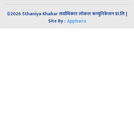
©2026 Sthaniya Khabar सर्वाधिकार लोकल कम्युनिकेसन प्रा.लि |
Site By :
Appharu