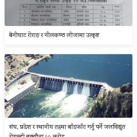
बेनीघाट रोराङ र नीलकण्ठ लीजामा उत्कृष्ट
संघ, प्रदेश र स्थानीय तहमा बाँडफाँट गर्नु पर्ने जलविद्युत