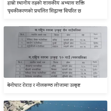
हाम्रो स्थानीय तहको शासकीय अभ्यास शक्ति
पृथकीकरणको प्रचलित सिद्धान्त विपरित छ
बेनीघाट रोराङ र नीलकण्ठ लीजामा उत्कृष्ट