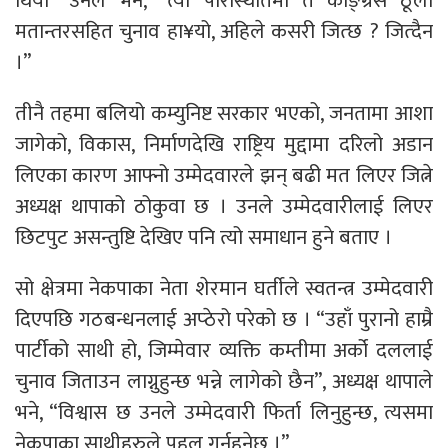
थियो” उनले भने, “त्यो परिस्थितिमा त काङ्ग्रेस ठूलो
मतान्तरसहित चुनाव हा¥यो, अहिले कसरी जित्छ ? जित्दैन
।”
तीनै तहमा बलियो कम्युनिष्ट सरकार भएको, जनतामा आशा
जागेको, विकास, निर्माणदेखि राष्ट्रिय मुद्दामा दरिलो अडान
लिएका कारण आफ्नो उम्मेदवारले झन् बढी मत लिएर जित्ने
अध्यक्ष थापाको ठोकुवा छ । उनले उम्मेदवारीलाई लिएर
छिटपुट असन्तुष्टि देखिए पनि त्यो समाधान हुने बताए ।
सो क्षेत्रमा नेकपाका नेता शेरमान घर्तीले स्वतन्त्र उम्मेदवारी
दिएपछि गठबन्धनलाई अप्ठेरो परेको छ । “उहाँ पुरानो हाम्रै
पार्टीको साथी हो, जिम्मेवार व्यक्ति कम्तीमा अर्को दललाई
चुनाव जिताउन लाग्नुहुन्छ भन्ने लागेको छैन”, अध्यक्ष थापाले
भने, “विश्वास छ उनले उम्मेदवारी फिर्ता लिनुहुन्छ, त्यसमा
नेकपाका साथीहरुले पहल गर्नुहुनेछ ।”