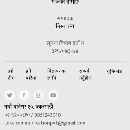
रञ्जित तामाङ
सम्पादक
निरन पन्त
सूचना विभाग दर्ता न
३२५/०७३-७४
हाम्रो
हाम्रो
विज्ञापनका
सम्पर्क
यूनिकोड
टीम
बारेमा
लागि
गर्नुहोस्
नयाँ बानेश्वर १०, काठमाडौं
०१-६२००८१० / 9851243010
Localcommunicationpvt@gmail.com