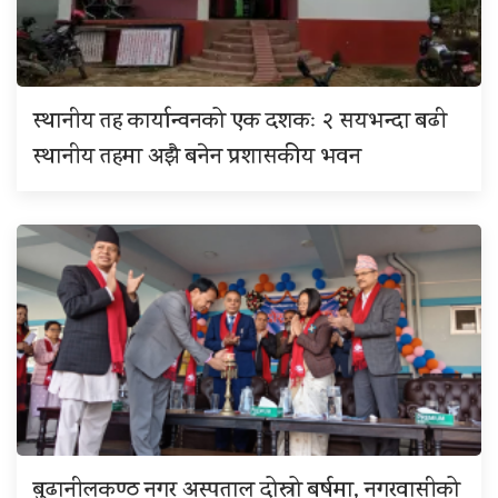
स्थानीय तह कार्यान्वनको एक दशकः २ सयभन्दा बढी
स्थानीय तहमा अझै बनेन प्रशासकीय भवन
बुढानीलकण्ठ नगर अस्पताल दोस्रो बर्षमा, नगरवासीको