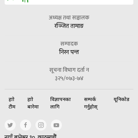
अध्यक्ष तथा सञ्चालक
रञ्जित तामाङ
सम्पादक
निरन पन्त
सूचना विभाग दर्ता न
३२५/०७३-७४
हाम्रो
हाम्रो
विज्ञापनका
सम्पर्क
यूनिकोड
टीम
बारेमा
लागि
गर्नुहोस्
नयाँ बानेश्वर १०, काठमाडौं